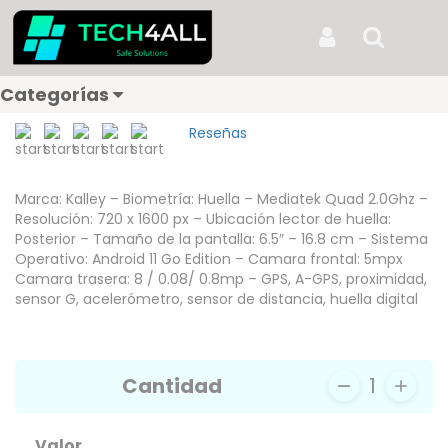
Inicio
Productos
CELULAR KALLEY SILVER MAX LITE 2 2GB/32GB
CELULAR KALLEY SILVER MAX
Iniciar Sesión
Buscar
LITE 2 2GB/32GB
Categorías
Reseñas
Marca: Kalley – Biometría: Huella – Mediatek Quad 2.0Ghz –
Resolución: 720 x 1600 px – Ubicación lector de huella:
Posterior – Tamaño de la pantalla: 6.5″ – 16.8 cm – Sistema
Operativo: Android 11 Go Edition – Camara frontal: 5mpx
Camara trasera: 8 / 0.08/ 0.8mp – GPS, A-GPS, proximidad,
sensor G, acelerómetro, sensor de distancia, huella digital
Cantidad
1
Valor